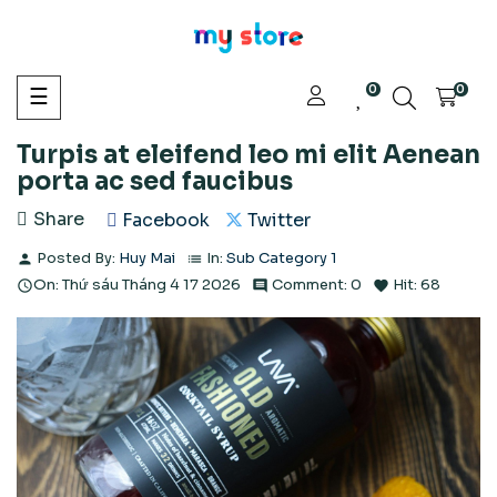
0
Toggle
0
☰
navigation
Turpis at eleifend leo mi elit Aenean
porta ac sed faucibus
Share
Facebook
Twitter
Posted By:
Huy Mai
In:
Sub Category 1
person
list
On:
Thứ sáu
Tháng 4
17
2026
Comment:
0
Hit:
68

comment
favorite